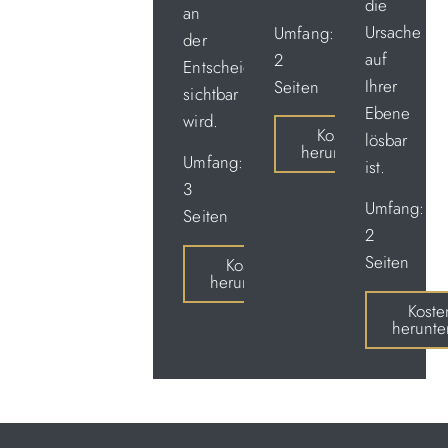
die
an
Ursache
Umfang:
der
auf
2
Entscheidungsqualität
Ihrer
Seiten
sichtbar
Ebene
wird.
Kostenlos
lösbar
herunterladen
Umfang:
ist.
3
Umfang:
Seiten
2
Seiten
Kostenlos
herunterladen
Koste
herunte