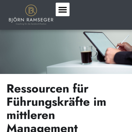
Für Führungskräfte
Für Organisationen
Ressourcen für
Führungskräfte im
mittleren
Management