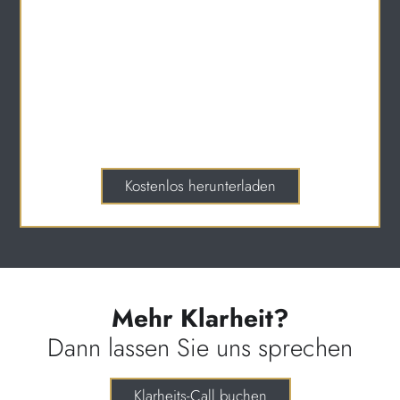
In nur 15 Minuten klären, wo Erwartungen an Sie
kollidieren, und wie Sie damit optimal umgehen
Ein wirksames Tool für rational-analytische
Führungskräfte, die sofort Mehrwert sehen
wollen.
Kostenlos herunterladen
Mehr Klarheit?
Dann lassen Sie uns sprechen
Klarheits-Call buchen