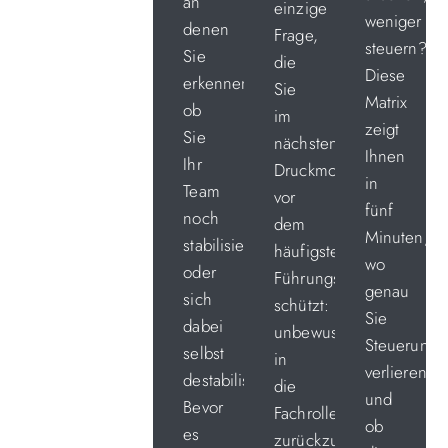
an
einzige
weniger
denen
Frage,
steuern?
Sie
die
Diese
erkennen,
Sie
Matrix
ob
im
zeigt
Sie
nächsten
Ihnen
Ihr
Druckmoment
in
Team
vor
fünf
noch
dem
Minuten,
stabilisieren
häufigsten
wo
oder
Führungsfehler
genau
sich
schützt:
Sie
dabei
unbewusst
Steuerungsf
selbst
in
verlieren,
destabilisieren.
die
und
Bevor
Fachrolle
ob
es
zurückzufallen.